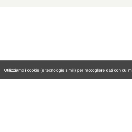
Utilizziamo i cookie (e tecnologie simili) per raccogliere dati con cui m
catalogo ricambi
cambio e trasmi
veicoli per ricambi
demolizioni
motore
condizioni di ven