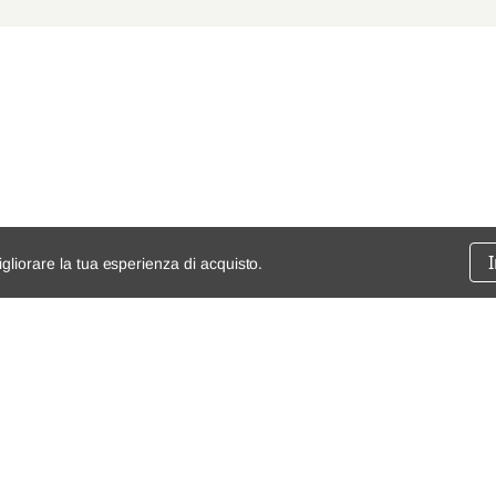
igliorare la tua esperienza di acquisto.
ssione
chi siamo
spedizioni e resi
dita
mappa del sito