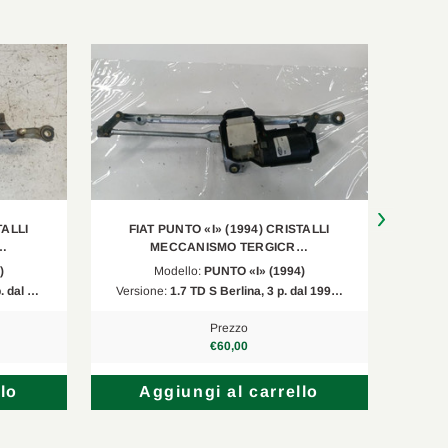
TALLI
FIAT PUNTO «I» (1994) CRISTALLI
FIAT P
…
MECCANISMO TERGICR…
)
Modello:
PUNTO «I» (1994)
p. dal …
Versione:
1.7 TD S Berlina, 3 p. dal 199…
Versi
Prezzo
€60,00
lo
Aggiungi al carrello