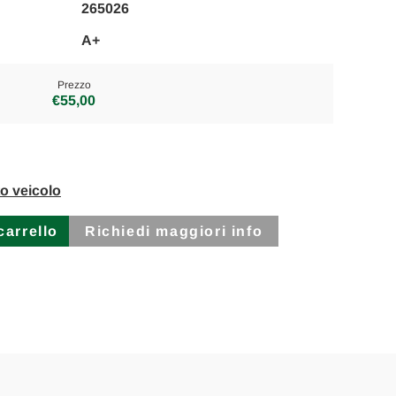
265026
A+
Prezzo
€55,00
to veicolo
Richiedi maggiori info