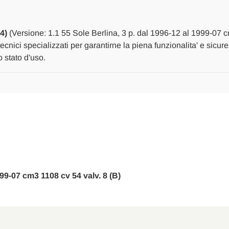
1996
1996
A
A
1999
1999
[[265026]]
[[265026]]
4)
(Versione: 1.1 55 Sole Berlina, 3 p. dal 1996-12 al 1999-07 c
tecnici specializzati per garantirne la piena funzionalita' e sicu
 stato d'uso.
999-07 cm3 1108 cv 54 valv. 8 (B)