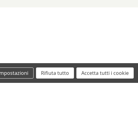
Impostazioni
Rifiuta tutto
Accetta tutti i cookie
+39 0862461097
info@autodemolizionesanvittorino.it