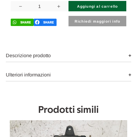
attuale:
Diminuisci
Aumenta
la
la
quantità
quantità
di
di
Richiedi maggiori info
MASERATI
MASERATI
COUPÉ
COUPÉ
(2002)
(2002)
4.2B
4.2B
SCARICO
SCARICO
E
E
INIEZIONE
INIEZIONE
Descrizione prodotto
FLUSSOMETRO/DEBIMETRO
FLUSSOMETRO/DEBIMET
MISURATORE
MISURATORE
PORTATA
PORTATA
USATO
USATO
Ulteriori informazioni
[[259634]]
[[259634]]
Prodotti simili