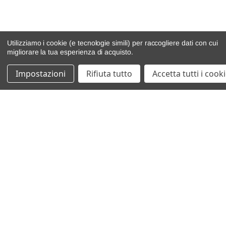
Utilizziamo i cookie (e tecnologie simili) per raccogliere dati con cui
migliorare la tua esperienza di acquisto.
Impostazioni
Rifiuta tutto
Accetta tutti i cook
catalogo ricambi
veicoli per ricambi
motore
cambio e trasmissione
demolizioni
condizioni di vendita